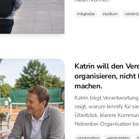
mitglieder
studium
vereins
Katrin will den Ver
organisieren, nicht
machen.
Katrin trägt Verantwortung 
zeigt, warum tennify für si
Überblick, klarere Kommun
Nebenbei-Organisation be
organisation
vereinsleben
m