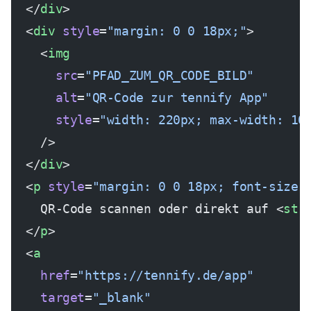
  </
div
>
  <
div
 style
=
"margin: 0 0 18px;"
>
    <
img
      src
=
"PFAD_ZUM_QR_CODE_BILD"
      alt
=
"QR-Code zur tennify App"
      style
=
"width: 220px; max-width: 10
    />
  </
div
>
  <
p
 style
=
"margin: 0 0 18px; font-size:
    QR-Code scannen oder direkt auf <
str
  </
p
>
  <
a
    href
=
"https://tennify.de/app"
    target
=
"_blank"