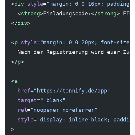
  <
div
 style
=
"margin: 0 0 16px; padding:
    <
strong
>Einladungscode:</
strong
> EIN
  </
div
>
  <
p
 style
=
"margin: 0 0 20px; font-size:
    Nach der Registrierung wird euer Zug
  </
p
>
  <
a
    href
=
"https://tennify.de/app"
    target
=
"_blank"
    rel
=
"noopener noreferrer"
    style
=
"display: inline-block; paddin
  >