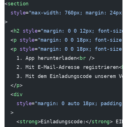
<
section
  style
=
"max-width: 760px; margin: 24px 
>
  <
h2
 style
=
"margin: 0 0 12px; font-size
  <
p
 style
=
"margin: 0 0 18px; font-size:
  <
p
 style
=
"margin: 0 0 18px; font-size:
    1. App herunterladen<
br
 />
    2. Mit E-Mail-Adresse registrieren<
b
    3. Mit dem Einladungscode unserem Ve
  </
p
>
  <
div
    style
=
"margin: 0 auto 18px; padding:
  >
    <
strong
>Einladungscode:</
strong
> EIN