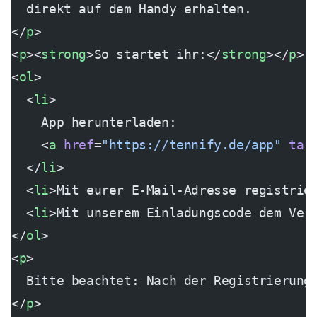
  direkt auf dem Handy erhalten.
</
p
>
<
p
><
strong
>So startet ihr:</
strong
></
p
>
<
ol
>
  <
li
>
    App herunterladen:
    <
a
 href
=
"https://tennify.de/app"
 tar
  </
li
>
  <
li
>Mit eurer E-Mail-Adresse registrie
  <
li
>Mit unserem Einladungscode dem Ver
</
ol
>
<
p
>
  Bitte beachtet: Nach der Registrierung
</
p
>