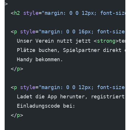
>
  <
h2
 style
=
"margin: 0 0 12px; font-size
  <
p
 style
=
"margin: 0 0 16px; font-size:
    Unser Verein nutzt jetzt <
strong
>ten
    Plätze buchen, Spielpartner direkt e
    Handy bekommen.
  </
p
>
  <
p
 style
=
"margin: 0 0 12px; font-size:
    Ladet die App herunter, registriert 
    Einladungscode bei:
  </
p
>