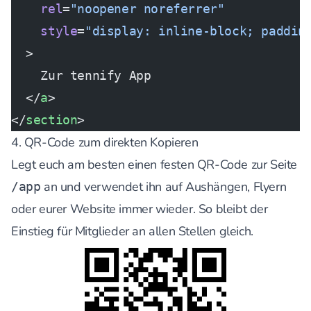
    rel
=
"noopener noreferrer"
    style
=
"display: inline-block; paddin
  >
    Zur tennify App
  </
a
>
</
section
>
4. QR-Code zum direkten Kopieren
Legt euch am besten einen festen QR-Code zur Seite
an und verwendet ihn auf Aushängen, Flyern
/app
oder eurer Website immer wieder. So bleibt der
Einstieg für Mitglieder an allen Stellen gleich.