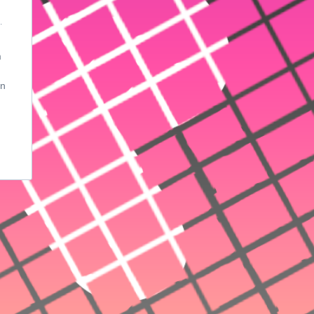
.
m
an