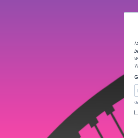
M
b
w
W
G
Gi