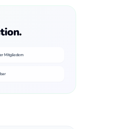
tion.
er Mitgliedern
bar