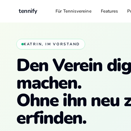
tennify
Für Tennisvereine
Features
P
KATRIN, IM VORSTAND
Den Verein dig
machen.
Ohne ihn neu 
erfinden.