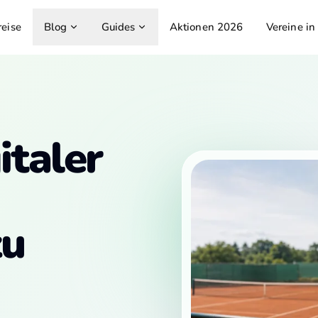
reise
Blog
Guides
Aktionen 2026
Vereine in
italer
zu